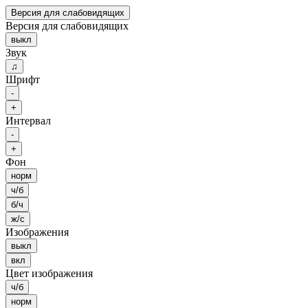
Версия для слабовидящих
Версия для слабовидящих
выкл
Звук
♫
Шрифт
-
+
Интервал
-
+
Фон
норм
ч/б
б/ч
ж/с
Изображения
выкл
вкл
Цвет изображения
ч/б
норм