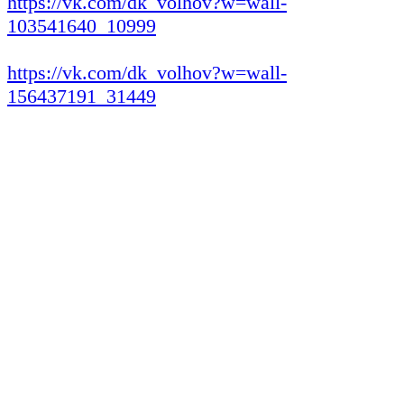
https://vk.com/dk_volhov?w=wall-
103541640_10999
https://vk.com/dk_volhov?w=wall-
156437191_31449