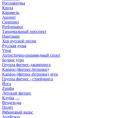
Россияночка
Кроха
Карамель
Акцент
Сюрприз
Performance
Танцевальный проспект
Наигрыш
Хор русской песни
Русская душа
Vivat
Артистично-пирамидный спорт
Бодрое утро
Группа фитнес-джампинга
Kangoo (фитнес-ботинки)
Kangoo (фитнес-ботинки) дети
Группа фитнес - стрейчинга
Йога
Zumba
Детский фитнес
Клубы
Вездеходы
Полёт
Рябиновый вальс
АртФокус