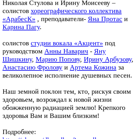
Николая Стулова и Ирину Моисееву –
солистов
хореографического коллектива
«АрабесК»
, преподаватели-
Яна Протас
и
Карина Пагу
.
солистов
студии вокала «Акцент»
под
руководством
Анны Наварич
-
Яну
Шишкину
,
Марию Попову
,
Ирину Арбузову
,
Анастасию Фролову
и
Артема Кожина
за
великолепное исполнение душевных песен.
Наш земной поклон тем, кто, рискуя своим
здоровьем, возрождал к новой жизни
обожженную радиацией землю! Крепкого
здоровья Вам и Вашим близким!
Подробнее: