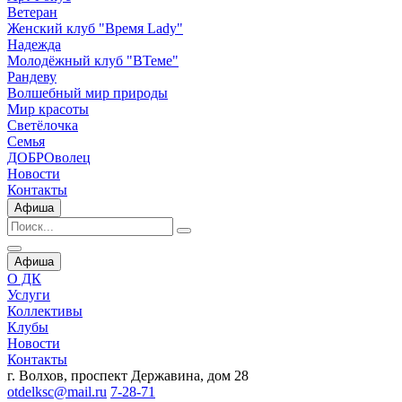
Ветеран
Женский клуб "Время Lady"
Надежда
Молодёжный клуб "ВТеме"
Рандеву
Волшебный мир природы
Мир красоты
Светёлочка
Семья
ДОБРОволец
Новости
Контакты
Афиша
Афиша
О ДК
Услуги
Коллективы
Клубы
Новости
Контакты
г. Волхов, проспект Державина, дом 28
otdelksc@mail.ru
7-28-71