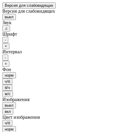
Версия для слабовидящих
Версия для слабовидящих
выкл
Звук
♫
Шрифт
-
+
Интервал
-
+
Фон
норм
ч/б
б/ч
ж/с
Изображения
выкл
вкл
Цвет изображения
ч/б
норм