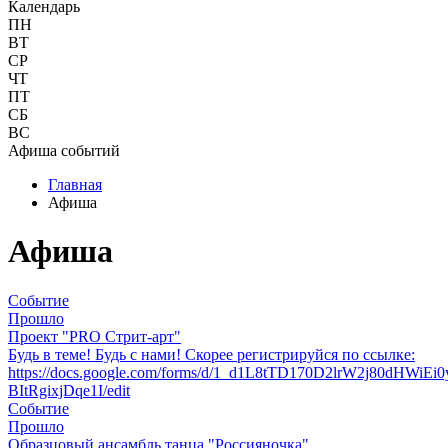
Календарь
ПН
ВТ
СР
ЧТ
ПТ
СБ
ВС
Афиша событий
Главная
Афиша
Афиша
Событие
Прошло
Проект "PRO Стрит-арт"
Будь в теме! Будь с нами! Скорее регистрируйся по ссылке:
https://docs.google.com/forms/d/1_d1L8tTD170D2lrW2j80dHWiEi0
BItRgixjDqe1I/edit
Событие
Прошло
Образцовый ансамбль танца "Россияночка"