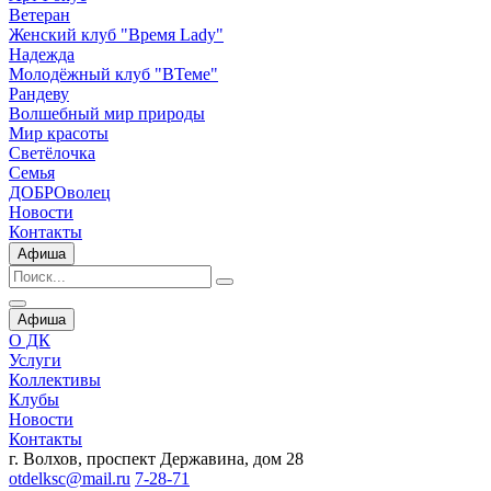
Ветеран
Женский клуб "Время Lady"
Надежда
Молодёжный клуб "ВТеме"
Рандеву
Волшебный мир природы
Мир красоты
Светёлочка
Семья
ДОБРОволец
Новости
Контакты
Афиша
Афиша
О ДК
Услуги
Коллективы
Клубы
Новости
Контакты
г. Волхов, проспект Державина, дом 28
otdelksc@mail.ru
7-28-71