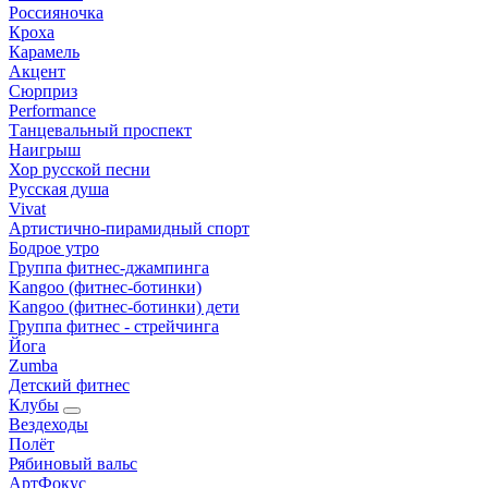
Россияночка
Кроха
Карамель
Акцент
Сюрприз
Performance
Танцевальный проспект
Наигрыш
Хор русской песни
Русская душа
Vivat
Артистично-пирамидный спорт
Бодрое утро
Группа фитнес-джампинга
Kangoo (фитнес-ботинки)
Kangoo (фитнес-ботинки) дети
Группа фитнес - стрейчинга
Йога
Zumba
Детский фитнес
Клубы
Вездеходы
Полёт
Рябиновый вальс
АртФокус