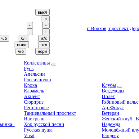
выкл
♫
-
+
г. Волхов, проспект Дер
-
+
ч/б
б/ч
ж/с
выкл
вкл
ч/б
норм
Коллективы
Русь
Апельсин
Россияночка
Кроха
Клубы
Карамель
Вездеходы
Акцент
Полёт
Сюрприз
Рябиновый вальс
Performance
АртФокус
Танцевальный проспект
Ветеран
Наигрыш
Женский клуб "В
льинка»
Хор русской песни
Надежда
Русская душа
Молодёжный клу
Vivat
Рандеву