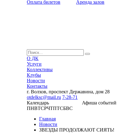
Оплата билетов
Аренда залов
О ДК
Услуги
Коллективы
Клубы
Новости
Контакты
г. Волхов, проспект Державина, дом 28
otdelksc@mail.ru
7-28-71
Календарь
Афиша событий
ПН
ВТ
СР
ЧТ
ПТ
СБ
ВС
Главная
Новости
ЗВЕЗДЫ ПРОДОЛЖАЮТ СИЯТЬ!