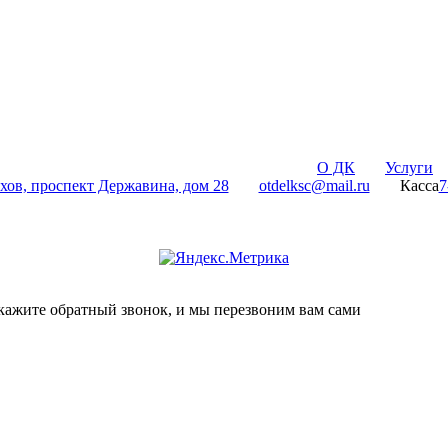
О ДК
Услуги
лхов, проспект Державина, дом 28
otdelksc@mail.ru
Касса
7
кажите обратный звонок, и мы перезвоним вам сами