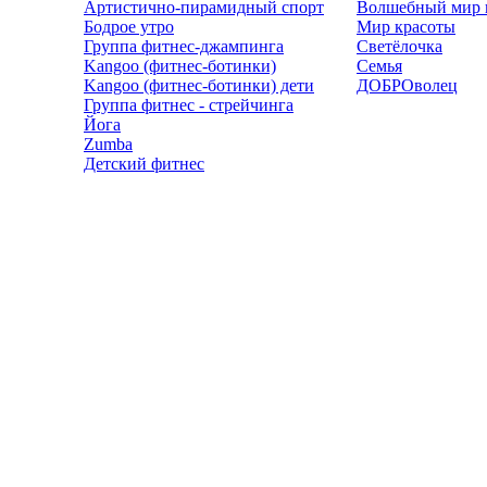
Артистично-пирамидный спорт
Волшебный мир 
Бодрое утро
Мир красоты
Группа фитнес-джампинга
Светёлочка
Kangoo (фитнес-ботинки)
Семья
Kangoo (фитнес-ботинки) дети
ДОБРОволец
Группа фитнес - стрейчинга
Йога
Zumba
Детский фитнес