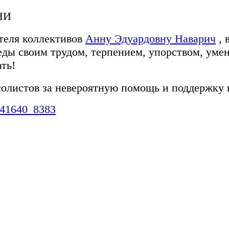
НИ
теля коллективов
Анну Эдуардовну Наварич
, 
еды своим трудом, терпением, упорством, умен
ть!
солистов за невероятную помощь и поддержку в
541640_8383