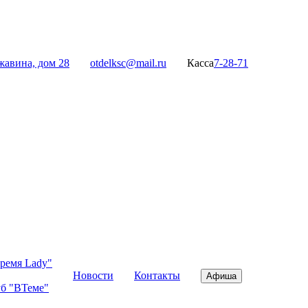
жавина, дом 28
otdelksc@mail.ru
Касса
7-28-71
ремя Lady"
Новости
Контакты
Афиша
б "ВТеме"